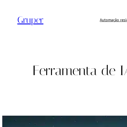
Pular
para
Gruper
o
Automação resi
conteúdo
Ferramenta de 