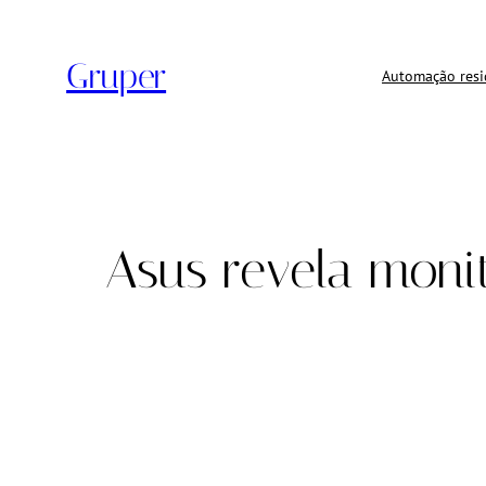
Pular
para
Gruper
o
Automação resi
conteúdo
Asus revela moni