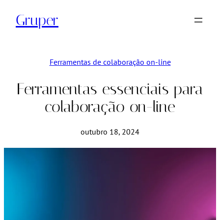
Pular
Gruper
para
o
conteúdo
Ferramentas de colaboração on-line
Ferramentas essenciais para
colaboração on-line
outubro 18, 2024