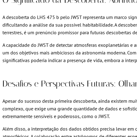
A descoberta do LHS 475 b pelo JWST representa um marco signif
dificultando a análise da sua possível habitabilidade. A desco
terrestres, é um prenúncio promissor para futuras descobertas de
A capacidade do JWST de detectar atmosferas exoplanetárias e an
um dos objetivos mais ambiciosos da astronomia moderna. Com o
significativas poderia indicar a presença de vida, embora a int
Desafios e Perspectivas Futuras: Olh
Apesar do sucesso desta primeira descoberta, ainda existem mui
complexo, que exige uma grande quantidade de dados e sofistica
extremamente sensíveis e poderosos, como o JWST.
Além disso, a interpretação dos dados obtidos precisa levar em
atmosféricos. A colaboração entre astrônomos de diferentes espe