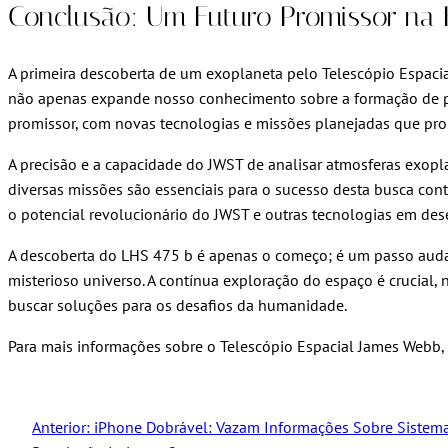
Conclusão: Um Futuro Promissor na 
A primeira descoberta de um exoplaneta pelo Telescópio Espac
não apenas expande nosso conhecimento sobre a formação de pl
promissor, com novas tecnologias e missões planejadas que pr
A precisão e a capacidade do JWST de analisar atmosferas exopl
diversas missões são essenciais para o sucesso desta busca con
o potencial revolucionário do JWST e outras tecnologias em des
A descoberta do LHS 475 b é apenas o começo; é um passo aud
misterioso universo. A contínua exploração do espaço é crucial,
buscar soluções para os desafios da humanidade.
Para mais informações sobre o Telescópio Espacial James Webb, 
Anterior:
iPhone Dobrável: Vazam Informações Sobre Siste