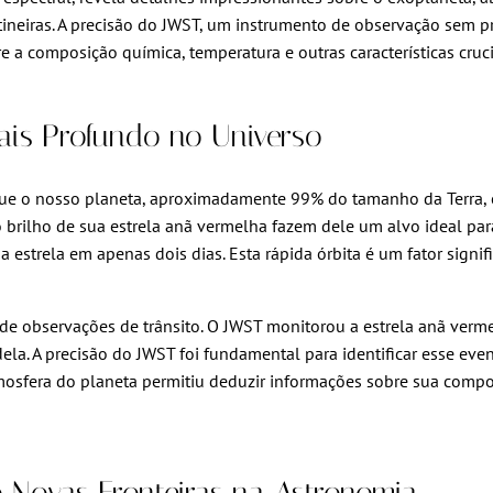
otineiras. A precisão do JWST, um instrumento de observação sem
e a composição química, temperatura e outras características cruc
ais Profundo no Universo
 o nosso planeta, aproximadamente 99% do tamanho da Terra, e 
o brilho de sua estrela anã vermelha fazem dele um alvo ideal par
strela em apenas dois dias. Esta rápida órbita é um fator signifi
de observações de trânsito. O JWST monitorou a estrela anã verme
ela. A precisão do JWST foi fundamental para identificar esse ev
 atmosfera do planeta permitiu deduzir informações sobre sua com
o Novas Fronteiras na Astronomia