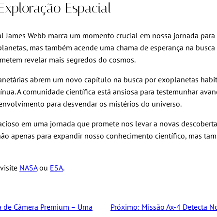
Exploração Espacial
ial James Webb marca um momento crucial em nossa jornada para c
anetas, mas também acende uma chama de esperança na busca por 
ometem revelar mais segredos do cosmos.
anetárias abrem um novo capítulo na busca por exoplanetas habit
tínua. A comunidade científica está ansiosa para testemunhar ava
envolvimento para desvendar os mistérios do universo.
acioso em uma jornada que promete nos levar a novas descobert
 não apenas para expandir nosso conhecimento científico, mas tam
visite
NASA
ou
ESA
.
ma de Câmera Premium – Uma
Próximo:
Missão Ax-4 Detecta N