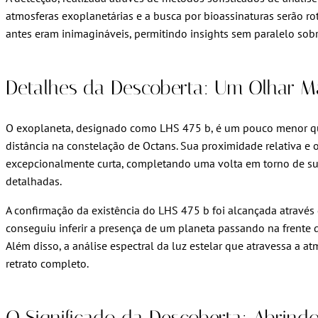
atmosferas exoplanetárias e a busca por bioassinaturas serão r
antes eram inimagináveis, permitindo insights sem paralelo sobr
Detalhes da Descoberta: Um Olhar M
O exoplaneta, designado como LHS 475 b, é um pouco menor que
distância na constelação de Octans. Sua proximidade relativa e 
excepcionalmente curta, completando uma volta em torno de sua e
detalhadas.
A confirmação da existência do LHS 475 b foi alcançada através 
conseguiu inferir a presença de um planeta passando na frente d
Além disso, a análise espectral da luz estelar que atravessa a
retrato completo.
O Significado da Descoberta: Abrind