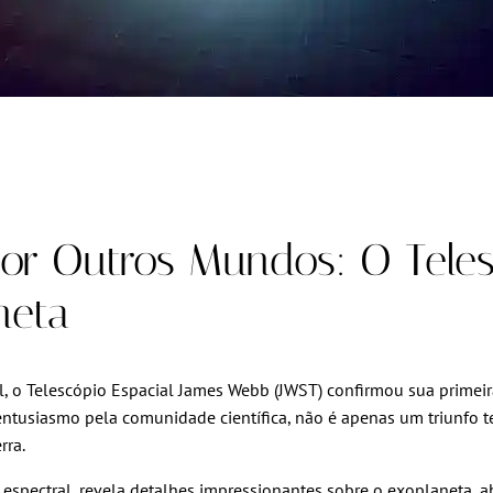
or Outros Mundos: O Tele
neta
l, o Telescópio Espacial James Webb (JWST) confirmou sua prime
m entusiasmo pela comunidade científica, não é apenas um triunf
rra.
e espectral, revela detalhes impressionantes sobre o exoplaneta, 