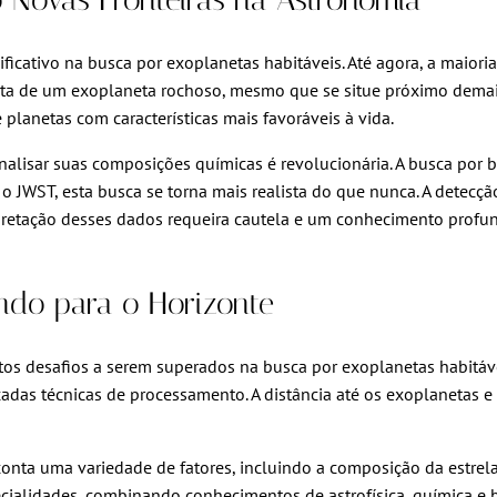
icativo na busca por exoplanetas habitáveis. Até agora, a maior
berta de um exoplaneta rochoso, mesmo que se situe próximo demai
 planetas com características mais favoráveis à vida.
alisar suas composições químicas é revolucionária. A busca por bi
 JWST, esta busca se torna mais realista do que nunca. A detec
erpretação desses dados requeira cautela e um conhecimento profun
ando para o Horizonte
tos desafios a serem superados na busca por exoplanetas habitáve
das técnicas de processamento. A distância até os exoplanetas e 
 conta uma variedade de fatores, incluindo a composição da estre
cialidades, combinando conhecimentos de astrofísica, química e bi