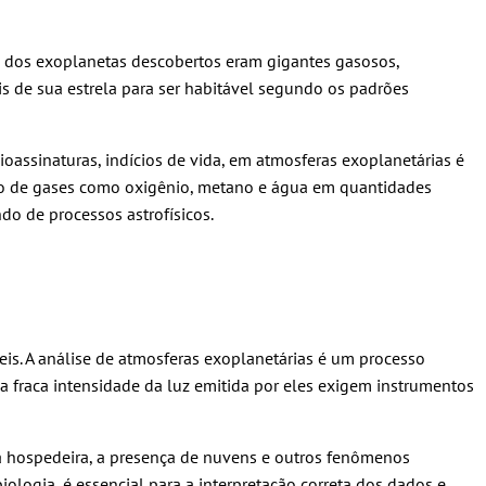
ia dos exoplanetas descobertos eram gigantes gasosos,
s de sua estrela para ser habitável segundo os padrões
oassinaturas, indícios de vida, em atmosferas exoplanetárias é
ção de gases como oxigênio, metano e água em quantidades
do de processos astrofísicos.
is. A análise de atmosferas exoplanetárias é um processo
a fraca intensidade da luz emitida por eles exigem instrumentos
la hospedeira, a presença de nuvens e outros fenômenos
ologia, é essencial para a interpretação correta dos dados e