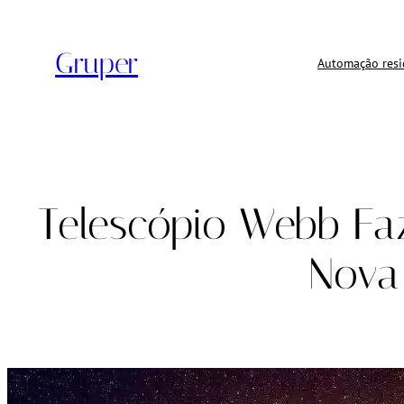
Pular
para
Gruper
o
Automação resi
conteúdo
Telescópio Webb Fa
Nova